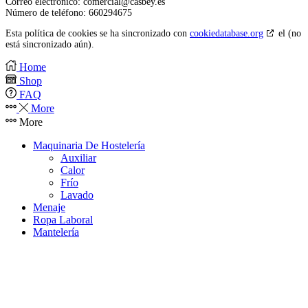
Correo electrónico:
comercial@
casbey.es
Número de teléfono: 660294675
Esta política de cookies se ha sincronizado con
cookiedatabase.org
el (no
está sincronizado aún).
Home
Shop
FAQ
More
More
Maquinaria De Hostelería
Auxiliar
Calor
Frío
Lavado
Menaje
Ropa Laboral
Mantelería