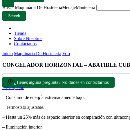
Busca
Maquinaria De Hosteleria
Menaje
Mantelería
Search
Tienda
Sobre Nosotros
Contáctanos
Inicio
Maquinaria De Hostelería
Frío
CONGELADOR HORIZONTAL – ABATIBLE CUBA A
¿Tienes alguna pregunta? No dudes en contactarnos
Descripción
– Consumo de energía extremadamente bajo.
– Termostato ajustable.
– Hasta un 25% más de espacio interior en comparación con ultracong
– Iluminación interior.