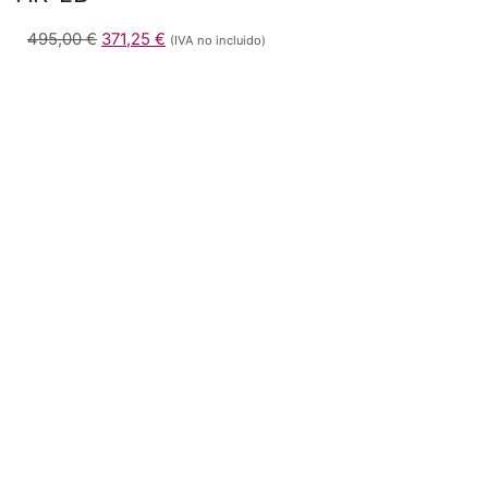
495,00
€
371,25
€
(IVA no incluido)